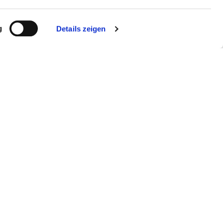
g
Details zeigen
Pale Studio / stock.adobe.com