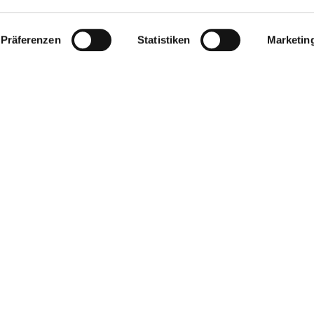
Präferenzen
Statistiken
Marketin
 3713
onsulting.com
irisbaugatz/